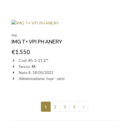
Img
IMG T+ VPI PH ANERY
€1.550
Cod: #5-3-21 â™‚
Sesso:
M
Nato il: 18/05/2021
Alimentazione: topi - ratti
(current)
1
2
3
4
»