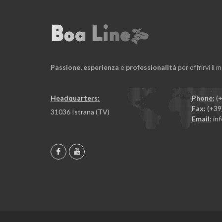
Passione,
esperienza
e
professionalità
per offrirvi il 
Headquarters:
Phone:
(+
Fax:
(+39
31036 Istrana (TV)
Email:
inf