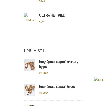
€575
ULTRA HET PIED
€300
I PIÙ VISTI
Indy (poss super) motley
hypo
€1.000
Indy (poss super) hypo
€1.000