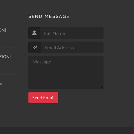
SEND MESSAGE
ONI
ZIONI
E
Send Email