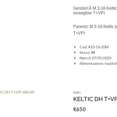
Genitori:Â
M 3-16 Kelti
snowglow T+VPI
Parents: M 3-16 Keltic
T+VPI
Cod: #10-16-20M
Sesso:
M
Nato il: 07/05/2020
Alimentazione: topi/rat
Keltic
KELTIC DH T+V
€650