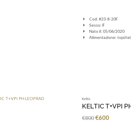
Cod: #23-8-20F
Sesso:
F
Nato il: 05/06/2020
Alimentazione: topi/rat
Keltic
KELTIC T+VPI 
€600
€800