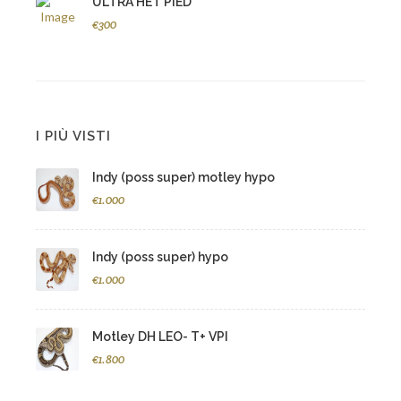
ULTRA HET PIED
€300
I PIÙ VISTI
Indy (poss super) motley hypo
€1.000
Indy (poss super) hypo
€1.000
Motley DH LEO- T+ VPI
€1.800