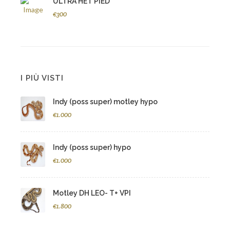
ULTRA HET PIED
€300
I PIÙ VISTI
Indy (poss super) motley hypo
€1.000
Indy (poss super) hypo
€1.000
Motley DH LEO- T+ VPI
€1.800