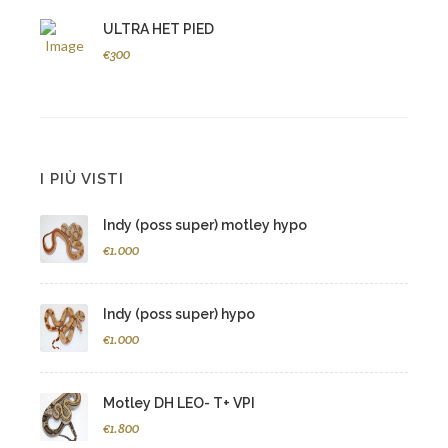
ULTRA HET PIED
€300
I PIÙ VISTI
Indy (poss super) motley hypo
€1.000
Indy (poss super) hypo
€1.000
Motley DH LEO- T+ VPI
€1.800