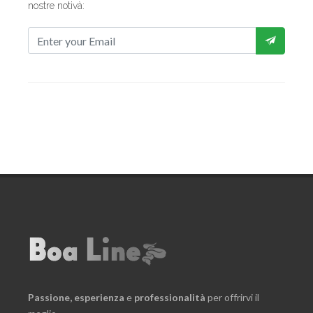
nostre notivà:
Passione,
esperienza
e
professionalità
per offrirvi il