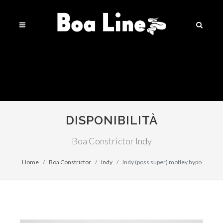
DISPONIBILITÀ
Boa Constrictor Indy
Home
Boa Constrictor
Indy
Indy (poss super) motley hypo