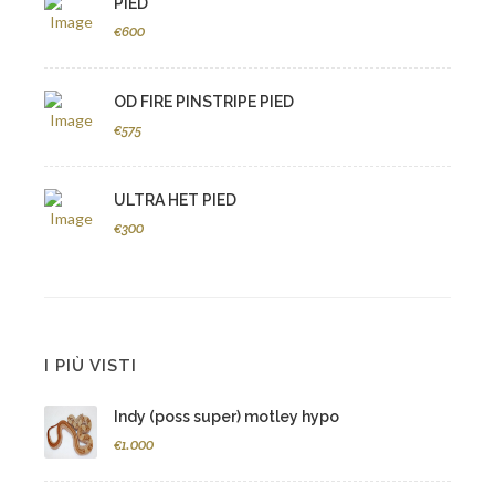
PIED
€600
OD FIRE PINSTRIPE PIED
€575
ULTRA HET PIED
€300
I PIÙ VISTI
Indy (poss super) motley hypo
€1.000