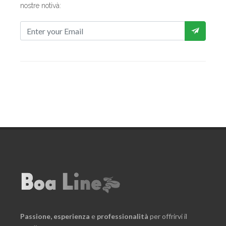
nostre notivà:
Passione,
esperienza
e
professionalità
per offrirvi il