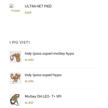
ULTRA HET PIED
€300
I PIÙ VISTI
Indy (poss super) motley hypo
€1.000
Indy (poss super) hypo
€1.000
Motley DH LEO- T+ VPI
€1.800