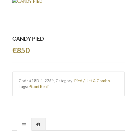
CANDY PIED
€850
Cod.:
#18B-4-22â™‚
Category:
Pied / Het & Combo
.
Tags:
Pitoni Reali